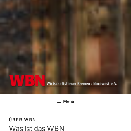
WBN | WIRTSCHAFTSFORUM
Wirtschaftsforum Bremen/Nordwest e.V.
BREMEN NORDWEST E.V.
Menü
ÜBER WBN
Was ist das WBN