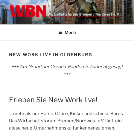
Zum
Inhalt
springen
WBN | WIRTSCHAFTSFORUM
Wirtschaftsforum Bremen/Nordwest e.V.
BREMEN NORDWEST E.V.
Menü
NEW WORK LIVE IN OLDENBURG
+++ Auf Grund der Corona-Pandemie leider abgesagt
+++
Erleben Sie New Work live!
… mehr als nur Home-Office, Kicker und schicke Büros.
Das Wirtschaftsforum Bremen/Nordwest e.V. lädt ein,
diese neue Unternehmenskultur kennenzulernen.