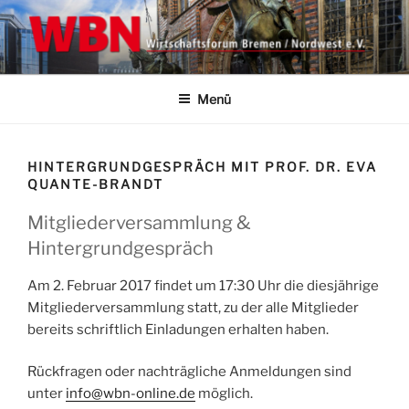
Zum
Inhalt
springen
WBN | WIRTSCHAFTSFORUM
Wirtschaftsforum Bremen/Nordwest e.V.
BREMEN NORDWEST E.V.
Menü
HINTERGRUNDGESPRÄCH MIT PROF. DR. EVA
QUANTE-BRANDT
Mitgliederversammlung &
Hintergrundgespräch
Am 2. Februar 2017 findet um 17:30 Uhr die diesjährige
Mitgliederversammlung statt, zu der alle Mitglieder
bereits schriftlich Einladungen erhalten haben.
Rückfragen oder nachträgliche Anmeldungen sind
unter
info@wbn-online.de
möglich.