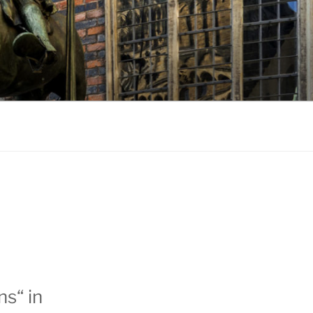
EMEN
s“ in