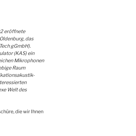
2 eröffnete
 Oldenburg, das
örTech gGmbH).
lator (KAS) ein
lreichen Mikrophonen
iebige Raum
kationsakustik-
teressierten
exe Welt des
hüre, die wir Ihnen