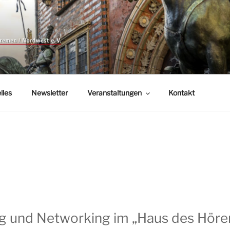
RTSCHAFTSFORUM BR
west e.V.
E.V.
lles
Newsletter
Veranstaltungen
Kontakt
T
g und Networking im „Haus des Hören