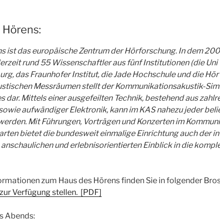
 Hörens:
s ist das europäische Zentrum der Hörforschung. In dem 200
rzeit rund 55 Wissenschaftler aus fünf Institutionen (die Uni
rg, das Fraunhofer Institut, die Jade Hochschule und die H
stischen Messräumen stellt der Kommunikationsakustik-Simu
s dar. Mittels einer ausgefeilten Technik, bestehend aus zah
sowie aufwändiger Elektronik, kann im KAS nahezu jeder bel
t werden. Mit Führungen, Vorträgen und Konzerten im Kommuni
rten bietet die bundesweit einmalige Einrichtung auch der in
n anschaulichen und erlebnisorientierten Einblick in die kompl
rmationen zum Haus des Hörens finden Sie in folgender Brosc
ur Verfügung stellen. [PDF]
 Abends: