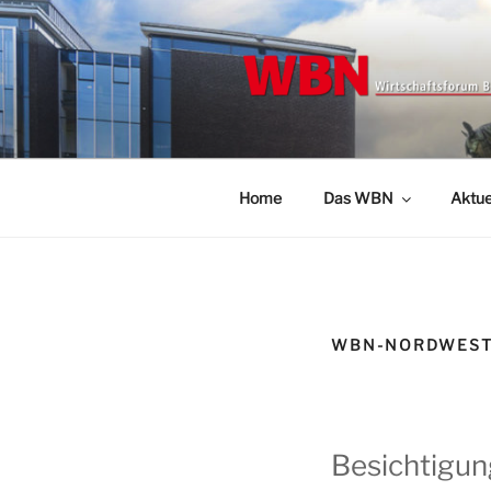
Zum
Inhalt
springen
WBN | WI
Wirtschaftsforum Bremen/Nord
NORDWEST 
Home
Das WBN
Aktue
WBN-NORDWES
Besichtigun