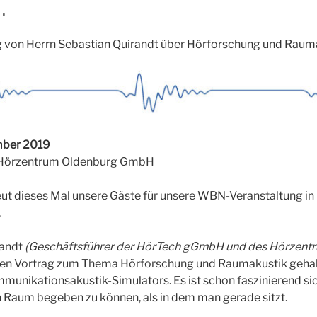
…
g von Herrn Sebastian Quirandt über Hörforschung und Raum
mber 2019
 Hörzentrum Oldenburg GmbH
eut dieses Mal unsere Gäste für unsere WBN-Veranstaltung i
.
randt
(Geschäftsführer der HörTech gGmbH und des Hörzent
en Vortrag zum Thema Hörforschung und Raumakustik gehal
munikationsakustik-Simulators. Es ist schon faszinierend sic
n Raum begeben zu können, als in dem man gerade sitzt.