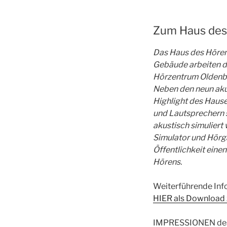
Zum Haus des
Das Haus des Hören
Gebäude arbeiten de
Hörzentrum Oldenbu
Neben den neun aku
Highlight des Hause
und Lautsprechern 
akustisch simulier
Simulator und Hörga
Öffentlichkeit eine
Hörens.
Weiterführende Info
HIER als Download z
IMPRESSIONEN des