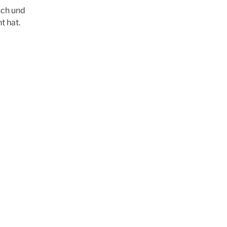
sch und
t hat.