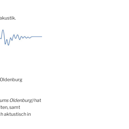
akustik.
n Oldenburg
rums Oldenburg)
hat
ten, samt
h aktustisch in